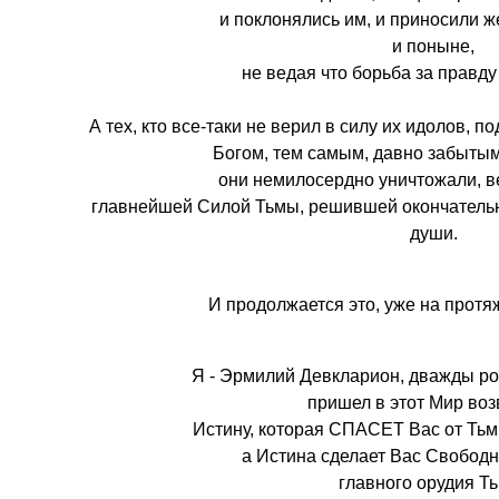
и поклонялись им, и приносили ж
и поныне,
не ведая что борьба за правд
А тех, кто все-таки не верил в силу их идолов,
Богом, тем самым, давно забытым
они немилосердно уничтожали, в
главнейшей Силой Тьмы, решившей окончательно
души.
И продолжается это, уже на протя
Я - Эрмилий Девкларион, дважды р
пришел в этот Мир воз
Истину, которая СПАСЕТ Вас от Тьмы
а Истина сделает Вас Свободн
главного орудия Т