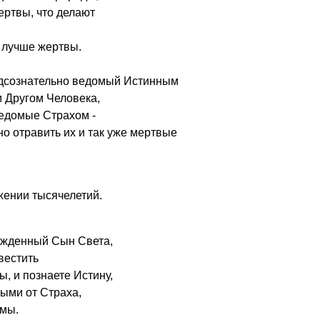
ертвы, что делают
у лучше жертвы.
 подсознательно ведомый Истинным
 Другом Человека,
едомые Страхом -
 отравить их и так уже мертвые
жении тысячелетий.
ожденный Сын Света,
вестить
, и познаете Истину,
ыми от Страха,
ьмы.