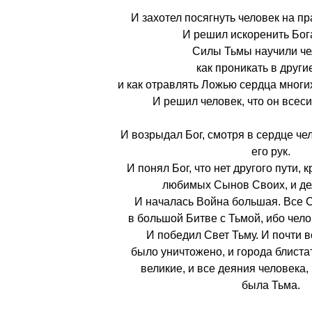
И захотел посягнуть человек на п
И решил искоренить Бог
Силы Тьмы научили че
как проникать в друг
и как отравлять Ложью сердца многи
И решил человек, что он всеси
И возрыдал Бог, смотря в сердце че
его рук.
И понял Бог, что нет другого пути, 
любимых Сынов Своих, и дел
И началась Война большая. Все 
в большой Битве с Тьмой, ибо чело
И победил Свет Тьму. И почти 
было уничтожено, и города блист
великие, и все деяния человека,
была Тьма.