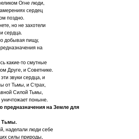
еликом Огне люди,
 намерениях сердец
ом поздно.
ете, но не захотели
ои сердца.
ло добывая пищу,
 предназначения на
сь какие-то смутные
ом Друге, и Советнике.
эти звуки сердца, и
ы от Тьмы, и Страх,
авной Силой Тьмы,
 уничтожает поныне.
ию предназначения на Земле для
 Тьмы.
й, наделали люди себе
щих силы природы,