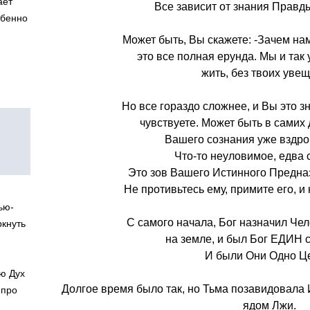
ает
Все зависит от знания Правд
обенно
Может быть, Вы скажете: -Зачем на
это все полная ерунда. Мы и так 
жить, без твоих уве
Но все гораздо сложнее, и Вы это зн
чувствуете. Может быть в самих
Вашего сознания уже вздрог
Что-то неуловимое, едва
Это зов Вашего Истинного Предна
Не противьтесь ему, примите его, 
ью-
С самого начала, Бог назначил Че
ркнуть
на земле, и был Бог ЕДИН 
И были Они Одно Ц
ю Дух
Долгое время было так, но Тьма позавидовала 
 про
ядом Лжи.