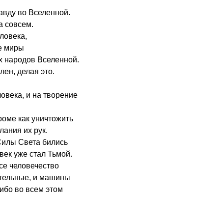
равду во Вселенной.
а совсем.
ловека,
ие миры
х народов Вселенной.
лен, делая это.
ловека, и на творение
кроме как уничтожить
ания их рук.
Силы Света бились
век уже стал Тьмой.
все человечество
ательные, и машины
 ибо во всем этом