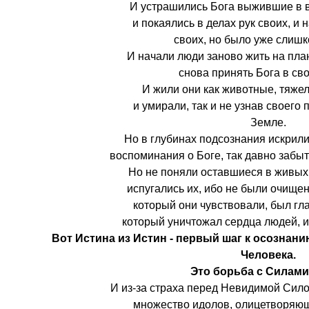
И устрашились Бога выжившие в в
и покаялись в делах рук своих, и
своих, но было уже слишк
И начали люди заново жить на план
снова принять Бога в св
И жили они как животные, тяже
и умирали, так и не узнав своего
Земле.
Но в глубинах подсознания искрили
воспоминания о Боге, так давно забыт
Но не поняли оставшиеся в живых 
испугались их, ибо не были очищен
который они чувствовали, был гл
который уничтожал сердца людей, и
Вот Истина из Истин - первый шаг к осознан
Человека.
Это борьба с Силами
И из-за страха перед Невидимой Сило
множество идолов, олицетворяю