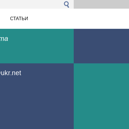
СТАТЬИ
ета
@u
kr.net