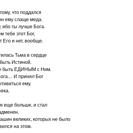
тому, что поддался
 он ему слаще меда.
, ибо ты лучше Бога.
м тебе этот Бог,
 Его и нет, вообще.
тилась Тьма в сердце
 быть Истиной.
уже быть ЕДИНЫМ с Ним.
 Бога… И принял Бог
отивиться ему.
века.
я еще больше, и стал
адменен.
машин великих, которых не было
вился на этом.