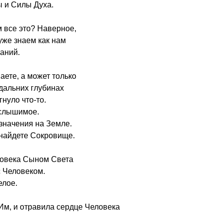
ы и Силы Духа.
м все это? Наверное,
уже знаем как нам
щаний.
аете, а может только
 дальних глубинах
нуло что-то.
 слышимое.
значения на Земле.
и найдете Сокровище.
ловека Сыном Света
с Человеком.
елое.
Им, и отравила сердце Человека