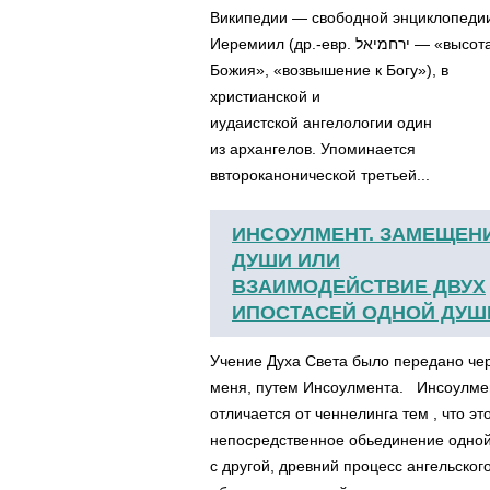
Википедии — свободной энциклопед
Иеремиил (др.-евр. ירחמיאל‎ — «высота
Божия», «возвышение к Богу»), в
христианской и
иудаистской ангелологии один
из архангелов. Упоминается
ввтороканонической третьей...
ИНСОУЛМЕНТ. ЗАМЕЩЕН
ДУШИ ИЛИ
ВЗАИМОДЕЙСТВИЕ ДВУХ
ИПОСТАСЕЙ ОДНОЙ ДУШ
Учение Духа Света было передано че
меня, путем Инсоулмента. Инсоулме
отличается от ченнелинга тем , что эт
непосредственное обьединение одно
с другой, древний процесс ангельског