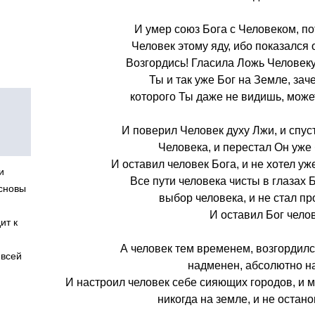
И умер союз Бога с Человеком, по
Человек этому яду, ибо показался
Возгордись! Гласила Ложь Человеку
Ты и так уже Бог на Земле, заче
которого Ты даже не видишь, может
И поверил Человек духу Лжи, и спус
Человека, и перестал Он уже
И оставил человек Бога, и не хотел 
и
Все пути человека чисты в глазах
основы
выбор человека, и не стал пр
И оставил Бог чело
ит к
А человек тем временем, возгордилс
 всей
надменен, абсолютно н
И настроил человек себе сияющих городов, и 
никогда на земле, и не остано