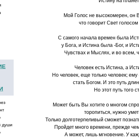
Истину на планет
ии
Мой Голос не высокомерен, он В
что говорит Свет голосом
С самого начала времен была Ист
у Бога, и Истина была -Бог, и Ис
Чувствах и Мыслях, и во всем, ч
ИЕ
Человек есть Истина, а Исти
Но человек, еще только человек; ему
стать Богом. И это путь дли
И
Но этот путь того ст
рез
Может быть Вы хотите о многом спро
нт
торопиться, нужно умет
о
Только долготерпеливый сможет познать
й души
Пройдет много времени, прежде ч
о
А может, лишь мгновение. У каж